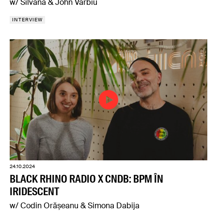
w/ Silvana & John Varbiu
INTERVIEW
24.10.2024
BLACK RHINO RADIO X CNDB: BPM ÎN
IRIDESCENT
w/ Codin Orășeanu & Simona Dabija