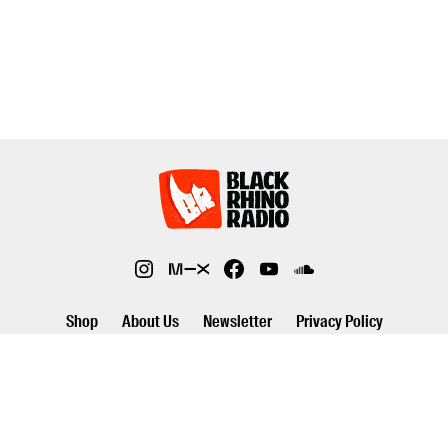
Shop
About Us
Newsletter
Privacy Policy
©2026 Black Rhino Radio. All rights reserved. Use of and/or registration
on any portion of this site constitutes acceptance of our privacy policy.
The material on this site may not be reproduced, distributed,
transmitted, cached or otherwise used, except with prior written
permission of Black Rhino Radio..