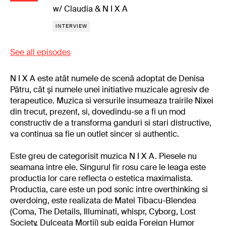
w/ Claudia & N I X A
INTERVIEW
See all episodes
N I X A este atât numele de scenă adoptat de Denisa
Pătru, cât şi numele unei initiative muzicale agresiv de
terapeutice. Muzica si versurile insumeaza trairile Nixei
din trecut, prezent, si, dovedindu-se a fi un mod
constructiv de a transforma ganduri si stari distructive,
va continua sa fie un outlet sincer si authentic.
Este greu de categorisit muzica N I X A. Piesele nu
seamana intre ele. Singurul fir rosu care le leaga este
productia lor care reflecta o estetica maximalista.
Productia, care este un pod sonic intre overthinking si
overdoing, este realizata de Matei Tibacu-Blendea
(Coma, The Details, Illuminati, whispr, Cyborg, Lost
Society, Dulceata Mortii) sub egida Foreign Humor