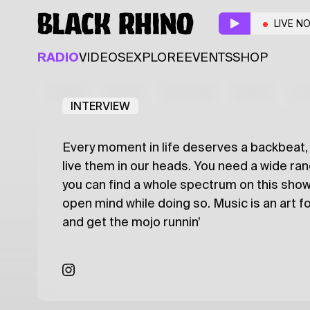
Vertigo Cultural
LIVE N
Resident
Guest
RADIO
VIDEOS
EXPLORE
EVENTS
SHOP
Hefe
Moody-Fi
Latest
Shows
Specials
Series
Col
INTERVIEW
Every moment in life deserves a backbeat, 
live them in our heads. You need a wide ra
you can find a whole spectrum on this show
open mind while doing so. Music is an art fo
and get the mojo runnin’