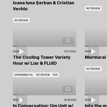
Ioana Iuna Șerban & Cristian
Vechiu
INTERVIEW
INTERVIEW
SHOWS
15.01.2024
SHOWS
The Cooling Tower Variety
Murmural
Hour
w/ Liar
& FLUID
INTERVIEW
EXPERIMENTAL
INTERVIEW
POP
SPECIALS
26.09.2023
SHOWS
In Conversation: Om Unit
w/
Into the m