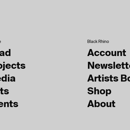
e
Black Rhino
ad
Account
ojects
Newslett
dia
Artists 
ts
Shop
ents
About