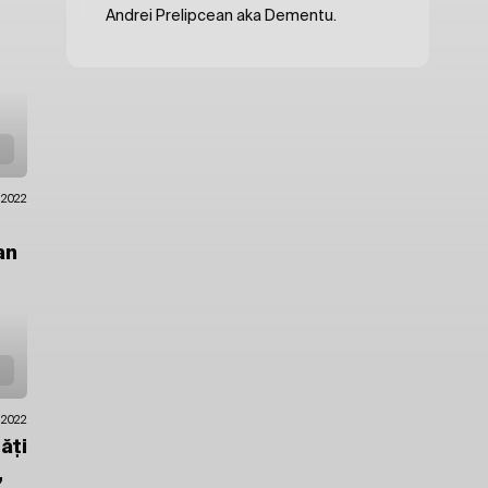
Andrei Prelipcean aka Dementu.
.2022
an
.2022
ăți
,