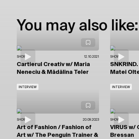
You may also like:
SHOWS
12.10.2021
SHOWS
Cartierul Creativ
w/ Maria
SNKRIND.
Neneciu
& Mădălina Teler
Matei Olt
INTERVIEW
INTERVIEW
SHOWS
20.09.2023
SHOWS
Art of Fashion / Fashion of
VIRUS
w/ 
Art
w/ The Penguin Trainer
&
Bressan