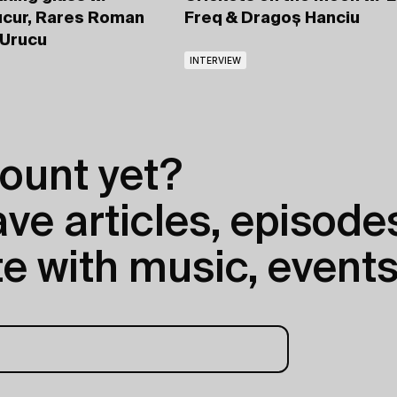
cur, Rares Roman
Freq
& Dragoș Hanciu
 Urucu
INTERVIEW
ount yet?
e articles, episodes
e with music, events