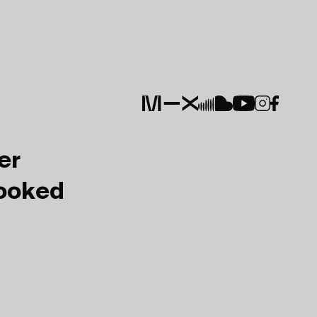
er
Booked