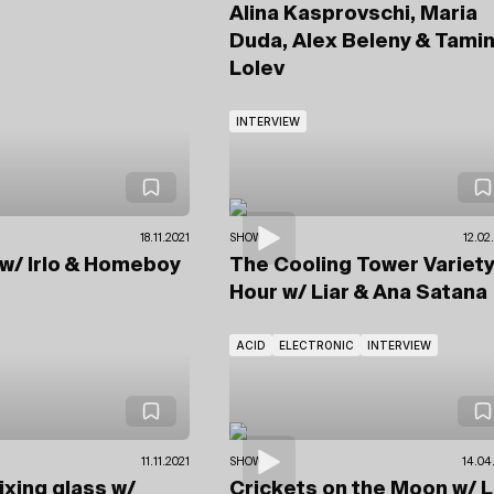
Alina Kasprovschi, Maria
Duda, Alex Beleny & Tami
Lolev
INTERVIEW
18.11.2021
SHOWS
12.02
w/ Irlo
& Homeboy
The Cooling Tower Variet
Hour
w/ Liar
& Ana Satana
ACID
ELECTRONIC
INTERVIEW
11.11.2021
SHOWS
14.04
ixing glass
w/
Crickets on the Moon
w/ 