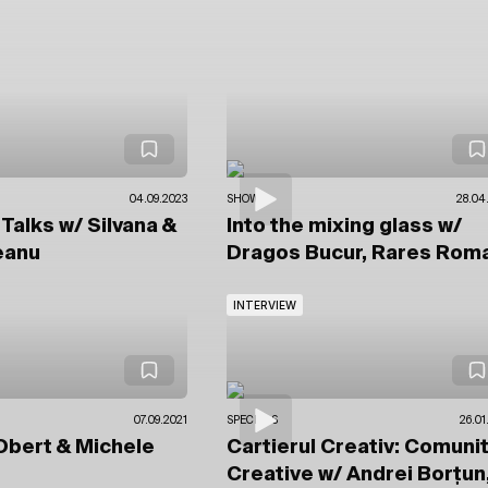
04.09.2023
SHOWS
28.04
 Talks
w/ Silvana
&
Into the mixing glass
w/
eanu
Dragos Bucur, Rares Rom
INTERVIEW
07.09.2021
SPECIALS
26.01
Obert
& Michele
Cartierul Creativ: Comunit
Creative
w/ Andrei Borțun