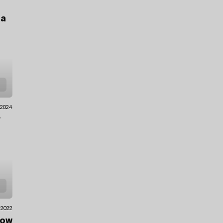
na
.2024
y
.2022
Low