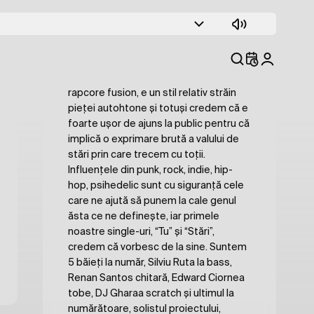
Fiecare om are un “mood” al său și
dacă ar fi să primim câte o monedă
pentru fiecare moment în care auzim
asta, noi am prefera ca oamenii să
fredoneze o bucată marca Moody-Fi.
Stilul abordat de această trupă,
rapcore fusion, e un stil relativ străin
pieței autohtone și totuși credem că e
foarte ușor de ajuns la public pentru că
implică o exprimare brută a valului de
stări prin care trecem cu toții.
Influențele din punk, rock, indie, hip-
hop, psihedelic sunt cu siguranță cele
care ne ajută să punem la cale genul
ăsta ce ne definește, iar primele
noastre single-uri, “Tu” și “Stări”,
credem că vorbesc de la sine. Suntem
5 băieți la număr, Silviu Ruta la bass,
Renan Santos chitară, Edward Ciornea
tobe, DJ Gharaa scratch și ultimul la
numărătoare, solistul proiectului,